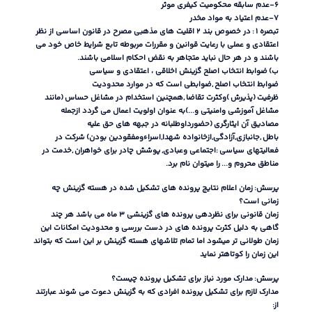
۶
-
عدم سابقه محکومیت کیفری موثر
۷
-
عدم اعتیاد به مواد مخدر
تبصره ۱
:
در خصوص بند ۲ اقلیت های مذهبی مصرح در قانون اساسی از نظر
اعتقادی و عملی با رعایت قوانین و مقررات مربوطه تابع شرایط خاص خود می
باشند و در هر حال نباید متجاهر به نقض احکام اسلامی باشند
.
ب
)
ضوابط انتخاب اصلح گزینش اخلاقی ، اعتقادی و سیاسی
ضوابط انتخاب اصلح
,
ضوابطی است که در موارد محدودیت
ظرفیت
(
پذیرش
)
وکثرت تقاضا
,
همچنین استخدام در مشاغل حساس
(
مانند
مشاغل آموزشی وامنیتی و
...)
به عنوان اولویت اعمال می گردد ازجمله
مصادیق آن ایثارگری
(
حضورداوطلبانه در جبهه های حق علیه
باطل
,
جانبازی
,
آزادگی
,
ازخانواده شهدا
,
اسراءومفقودین بودن
)
شرکت در
فعالیتهای سیاسی
:
اجتماعی وعبادی
,
پوشش چادر برای خواهران
,
خدمت در
مناطق محروم و
...
را میتوان نام برد
.
پرسش
:
زمان اعلام نتایج پرونده های تشکیل شده در هسته گزینش چه
زمانی است؟
زمان قانونی برای نظردهی پرونده های گزینشی ۳ ماه می باشد هر چند
گاهی به دلیل کثرت پرونده های در دست بررسی و محدودیت امکانات این
زمان طولانی تر میشود اما تمام تلاشهای هسته گزینش بر این است که بتواند
این زمان را کوتاهتر نماید
پرسش
:
مدارک مورد نیاز برای تشکیل پرونده چیست؟
مدارک لازم برای تشکیل پرونده افرادی که به گزینش دعوت می شوند عبارتند
از
: