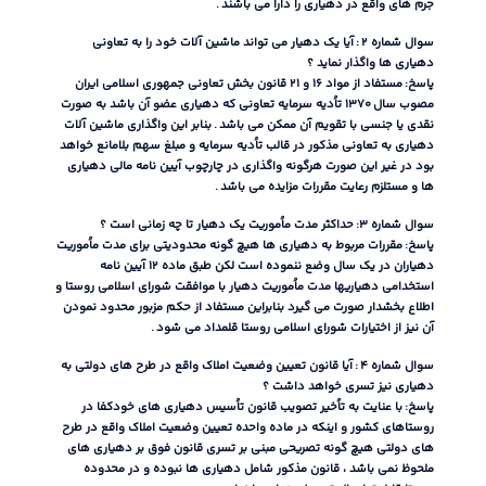
جرم های واقع در دهیاری را دارا می باشند
.
سوال شماره ۲
:
آیا یک دهیار می تواند ماشین آلات خود را به تعاونی
دهیاری ها واگذار نماید ؟
پاسخ
:
مستفاد از مواد ۱۶ و ۲۱ قانون بخش تعاونی جمهوری اسلامی ایران
مصوب سال ۱۳۷۰ تاُدیه سرمایه تعاونی که دهیاری عضو آن باشد به صورت
نقدی یا جنسی با تقویم آن ممکن می باشد
.
بنابر این واگذاری ماشین آلات
دهیاری به تعاونی مذکور در قالب تاُدیه سرمایه و مبلغ سهم بلامانع خواهد
بود در غیر این صورت هرگونه واگذاری در چارچوب آیین نامه مالی دهیاری
ها و مستلزم رعایت مقررات مزایده می باشد
.
سوال شماره ۳
:
حداکثر مدت ماُموریت یک دهیار تا چه زمانی است ؟
پاسخ
:
مقررات مربوط به دهیاری ها هیچ گونه محدودیتی برای مدت ماُموریت
دهیاران در یک سال وضع ننموده است لکن طبق ماده ۱۲ آیین نامه
استخدامی دهیاریها مدت ماُموریت دهیار با موافقت شورای اسلامی روستا و
اطلاع بخشدار صورت می گیرد بنابراین مستفاد از حکم مزبور محدود نمودن
آن نیز از اختیارات شورای اسلامی روستا قلمداد می شود
.
سوال شماره ۴
:
آیا قانون تعیین وضعیت املاک واقع در طرح های دولتی به
دهیاری نیز تسری خواهد داشت ؟
پاسخ
:
با عنایت به تاُخیر تصویب قانون تاُسیس دهیاری های خودکفا در
روستاهای کشور و اینکه در ماده واحده تعیین وضعیت املاک واقع در طرح
های دولتی هیچ گونه تصریحی مبنی بر تسری قانون فوق بر دهیاری های
ملحوظ نمی باشد ، قانون مذکور شامل دهیاری ها نبوده و در محدوده