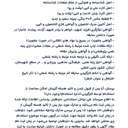
-
اصل شناسنامه و فتوکپی از تمام صفحات شناسنامه
.
-
اصل کارت ملی و کپی
(
پشت و رو
).
-
اصل کارت پایان خدمت و کپی
(
پشت و رو
).
-
۴ قطعه عکس ۴
*
۳ رنگی، زمینه سفید و جدید
.
-
اصل آخرین مدرک تحصیلی یا گواهی فازغ التحصیلی و کپی
.
-
گواهی ایثارگری
(
فرزند شهید، خواهر یا برادر شهید، آزاده، رزمنده، جانباز
)
در
صورت داشتن سابقه
.
-
گواهی عضویت در بسیج یا نهاد های انقلابی
(
در صورت عضویت
).
-
ارائه مقالات چاپ شده مرتبط با رشته شغلی در مجلات معتبر
(
دارای رتبه
علمی پژوهشی
)
و یا گواهی پذیرش مقاله
.
-
ارائه کتب تألیفی و یا ترجمه شده مرتبط با رشته شغلی
.
-
گواهی احراز رتبه علمی ، فرهنگی، مذهبی، ورزشی و
...
در سطح شهرستان،
استان، کشور یابین المللی
.
-
گواهی یا حکم کارگزینی سابقه کار مرتبط با رشته شغلی
(
با ذکر تاریخ
اشتغال و عنوان شغل
(
پرسش
:
آیا پس از قبول شدن و تائید هسته گزینش امکان ممانعت از
استخدام توسط کارگزینی
(
اداره استخدام
)
وجود دارد؟
به اطلاع میرساند طی مراحل استخدامی داوطلبان براساس اطلاعات ارائه شده
در زمان ثبت نام می‌باشد و مدارک مورد نیاز پس از تائید هسته گزینش از
داوطلبان اخذ میشود لذا پس از بررسی مدارک چنانچه مشخص شود داوطلب
در زمان ثبت نام واجد شرایط جهت شرکت در آزمون نبوده موضوع استخدام
وی منتفی خواهد شد
.
بنابراین به داوطلبان توصیه می‌شود در زمان ثبت نام
مفاد آگهی را بطور دقیق مطالعه و در صورت داشتن شرایط مبادرت به ثبت