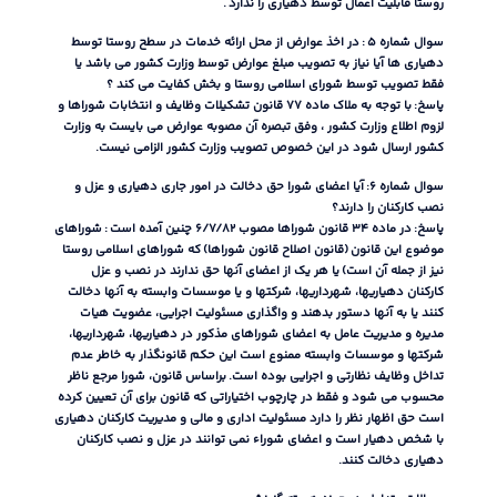
روستا قابلیت اعمال توسط دهیاری را ندارد
.
سوال شماره ۵
:
در اخذ عوارض از محل ارائه خدمات در سطح روستا توسط
دهیاری ها آیا نیاز به تصویب مبلغ عوارض توسط وزارت کشور می باشد یا
فقط تصویب توسط شورای اسلامی روستا و بخش کفایت می کند ؟
پاسخ
:
با توجه به ملاک ماده ۷۷ قانون تشکیلات وظایف و انتخابات شوراها و
لزوم اطلاع وزارت کشور ، وفق تبصره آن مصوبه عوارض می بایست به وزارت
کشور ارسال شود در این خصوص تصویب وزارت کشور الزامی نیست
.
سوال شماره ۶
:
آیا اعضای شورا حق دخالت در امور جاری دهیاری و عزل و
نصب کارکنان را دارند؟
پاسخ
:
در ماده ۳۴ قانون شوراها مصوب ۶
۸۲ چنین آمده است
/
۷
/
:
شوراهای
موضوع این قانون
(
قانون اصلاح قانون شوراها
)
که شوراهای اسلامی روستا
نیز از جمله آن است
)
یا هر یک از اعضای آنها حق ندارند در نصب و عزل
کارکنان دهیاریها، شهرداریها، شرکتها و یا موسسات وابسته به آنها دخالت
کنند یا به آنها دستور بدهند و واگذاری مسئولیت اجرایی، عضویت هیات
مدیره و مدیریت عامل به اعضای شوراهای مذکور در دهیاریها، شهرداریها،
شرکتها و موسسات وابسته ممنوع است این حکم قانونگذار به خاطر عدم
تداخل وظایف نظارتی و اجرایی بوده است
.
براساس قانون، شورا مرجع ناظر
محسوب می شود و فقط در چارچوب اختیاراتی که قانون برای آن تعیین کرده
است حق اظهار نظر را دارد مسئولیت اداری و مالی و مدیریت کارکنان دهیاری
با شخص دهیار است و اعضای شوراء نمی توانند در عزل و نصب کارکنان
دهیاری دخالت کنند
.