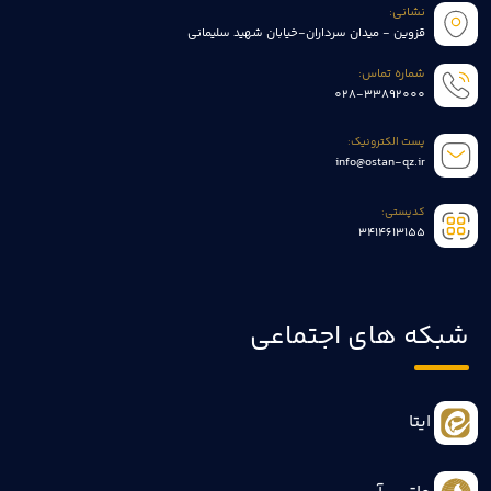
نشانی:
قزوین - میدان سرداران-خیابان شهید سلیمانی
شماره تماس:
028-33892000
پست الکترونیک:
info@ostan-qz.ir
کدپستی:
3414613155
شبکه های اجتماعی
ایتا