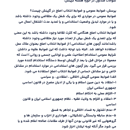
سوالات متداول در حوزه هسته گزینش
:
پرسش
:
ضوابط عمومی و ضوابط انتخاب اصلح در گزینش چیست؟
ضوابط عمومی در مواردی که برای یک شغل یک متقاضی وجود داشته باشد
و یا در موارد تبدیل وضعیت استخدامی و یا تمدید مدت اشتغال اعمال می
شود
.
ضوابط انتخاب اصلح هنگامی که کثرت تقاضا وجود داشته باشد به این معنی
که برای تصدی یک شغل بیش از تعداد مورد نیاز متقاضی وجود داشته
باشد
(
مانند آزمون های استخدامی
)
از ضوابط انتخاب اصلح بعنوان ملاک عمل
استفاده خواهد شد
.
البته باید توجه داشت که این ضوابط علاوه بر داشتن
شرایط عمومی استخدام
(
صلاحیت علمی و توانایی جسمی و روانی
)
است که
معمولا در مراحل قبل یا بعد از گزینش توسط دستگاه استخدام کننده مورد
بررسی قرار می گیرد
.
بجز آزمون های استخدامی در موارد استخدام در مشاغل
خاص و نیز مشاغل حساس از ضوابط انتخاب اصلح استفاده می شود
.
الف
)
ضوابط عمومی گزینش اخلاقی ، اعتقادی ، و سیاسی
۱
-
اعتقاد به دین مبین اسلام و یا یکی از ادیان مصرح در قانون اساسی
جمهوری اسلامی ایران
۲
-
التزام عملی به احکام اسلام
۳
-
اعتقاد و التزام به ولایت فقیه ، نظام جمهوری اسلامی ایران و قانون
اساسی
۴
-
عدم اشتهار به فساد اخلاقی و تجاهر به فسق
۵
-
عدم سابقه وابستگی تشکیلاتی ، هواداری از احزاب و سازمان ها و
گروههایی که غیر قانونی بودن آنها از طرف مقامات صالحه اعلام شده و یا
می شود مگر آنکه توبه ایشان احراز شود