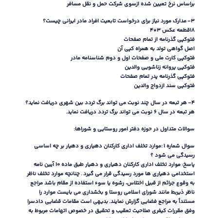
براساس نرخ تعیین شده ازسوی شرکت حمل و نقل مسافر
3-
مدارک مورد نیاز برای درخواست تابعیت افراد مادر ایرانی چیست؟
۱۸قطعه عکس ۳
*
۴
فتوکپی گذرنامه از تمام صفحات
اصل گواهی تولد به همراه کپی آن
فتوکپی کارت ملی و صفحات اول و دوم شناسنامه مادر
فتوکپی پروانه زناشویی والدین
فتوکپی گذرنامه پدر تمام صفحات
فتوکپی سند ازدواج والدین
4-
هر تبعه در سال چند نوبت می تواند برگ تردد بین شهری دریافت نماید؟
هر تبعه در سال ۶ نوبت می تواند برگ تردد دریافت نماید
.
سوالات متداول در حوزه دفتر امور روستایی و شوراها
:
سوال شماره ۱
:
موارد تخلف اداری کارکنان دهیاری و دهیار بر چه اساسی
رسیدگی می شود ؟
پاسخ
:
موارد تخلف اداری کارکنان دهیاری و دهیار طبق ماده ۱۰ آیین نامه
استخدامی دهیاری ها مورد رسیدگی قرار می گیرد
.
چنانچه موارد تخلف ناظر
به وقوع جرائم از قبیل اختلاس، رشوه یا سوء استفاده از مقام باشد مراجع
ناظر ذیربط مانند شورای اسلامی روستا و بخشداری می بایست موارد را
مستنداً به مراجع فضایی گزارش نمایند
.
بدیهی است مقامات قضایی دادسرا
وفق مقررات کیفری صلاحیت تعقیب و تحقیق در خصوص اتهامات مربوط به