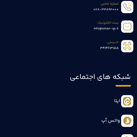
شماره تماس:
028-33892000
پست الکترونیک:
info@ostan-qz.ir
کدپستی:
3414613155
شبکه های اجتماعی
ایتا
واتس آپ