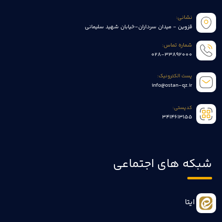
نشانی:
قزوین - میدان سرداران-خیابان شهید سلیمانی
شماره تماس:
028-33892000
پست الکترونیک:
info@ostan-qz.ir
کدپستی:
3414613155
شبکه های اجتماعی
ایتا