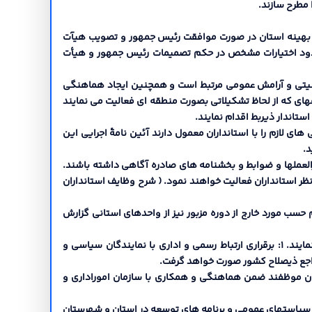
ب و بهینه استان در صورت موافقت رئیس جمهور و تصویب هیآت
 حدود اختیارات مشخص در حکم تصمیمات رئیس جمهور و هیأت
ل امنیتی و آرامش عمومی مرتبط است و همچنین ایجاد هماهنگی
اههاي که از لحاظ تشکیلاتی بصورت منطقه اي فعالیت می نمایند
ستاندار ذیربط اقدام نمایند.
ي لازم را با استانداران معمول دارند آئین نامۀ اجرایی این
د.
تورالعملها و ضوابط و بخشنامه هاي صادره آگاهی داشته باشند.
ر استانداران فعالیت خواهند نمود. ( شرح وظایف استانداران
وم حسب مورد خارج از دوره مزبور نیز از واحدهاي استانی گزارش
ماده 20 استانداران با هماهنگی وزارت کشور و موافقت وزارت خارجه میتوانند با مراکز فرهنگی و اقتصادي کشورهاي دیگر ارتباط برقرار نمایند. 1: برقراري ارتباط رسمی و اداري با نمایندگان سیاسی و
داران موظفند ضمن هماهنگی و همکاري با سازمان اموراداري و
قق سیاستهاي عمومی و برنامه هاي توسعه در استان و شهرستان