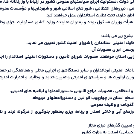
نده عالی دولت ،مسئولیت اجراي سیاستهاي عمومی کشور در ارتباط با وزارتخانه
می ، نیروهاي انتظامی ، شوراهاي اسلامی شهر و شهرداریها و مؤسسات عمومی 
 و هیأت وزیران مسئول بوده و بعنوان نماینده وزارت کشور مسئولیت اجراي وظای
رایی استان موظفند مصوبات شوراي تأمین و دستورات امنیتی استاندار را اجرا
وین اولویت ها و سیاستهاي امنیتی و تعیین حدود و وظایف و اختیارات امنی
مرزهاي آبی و خاکی استان و برنامه ریزي بمنظور جلوگیري از هرگونه تردد و