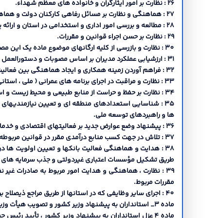
26 : نظارت بر امور ایثارگران و خانواده هاي معظم شهداء.
27 : هماهنگی و نظارت بر مسائل رفاهی کارکنان دولت و هماهنگ نمودن امور رفاهی آنان.
28 : مطالعه و بررسی امور اداري و استخدامی در استان و ارائه پیشنهادات لازم به سازمان امور اداري و استخدامی کشور و سایر مراجع ذیصلاح.
29 : نظارت بر حسن اجراء قوانین و مقررات.
30 : نظارت و بازرسی از کلیه ارگانهاي موضوع ماده یک این مصوبه به جز مواردي که به حکم قانون مستثنی شده باشد و همچنین مراقبت در رفتار و اعمال کلیه کارکنان ارگانهاي مذکور.
31 : ارزشیابی عملکرد مدیران بر اساس مصوبات و دستورالعمل هاي مراجع ذیصلاح.
32 : فراهم آوردن زمینه همکاري و ایجاد هماهنگی بین فعالیت هاي دستگاههاي دولتی، سازمانهاي محلی، نهادهاي انقلاب اسلامی، شوراهاي محلی در چهارچوب قوانین و مقررات مربوطه.
33 : نظارت و مراقبت در اجراي برنامه هاي عمرانی ( ملی ، استانی ) و در صورت لزوم دادن تذکر به مسئولین اجرائی و یا اعلام مراتب به سازمان و وزارتخانه مربوطه در جهت رفع نواقص احتمالی.
34 : نظارت بر حفظ و حراست از منابع طبیعی و محیط زیست و استفاده بهینه از منابع و امکانات بالقوه و موجود استان.
35 : شناسایی استعدادهاي منطقه اي و تعیین نیازمندیهاي
ها و راهبردهاي توسعه ملی.
36 : پیشنهاد وضع عوارض جدید بر فعالیتهاي اقتصادي و خدماتی در محدوده استان و شناسایی منابع جدید درآمدي و پیشنهاد آن به مراجع ذیربط در جهت اجراي برنامه هاي توسعه منطقه اي.
37 : تلاش در جهت کسب منابع درآمدي مقرر در قوانین مربوطه در محدوده استان و همکاري با دستگاههاي ملی ذیربط در این خصوص.
38 : هدایت و هماهنگی فعالیت بانکها و تعیین اولویت ها 
طریق تشکیل مؤسسات اعتباري غیردولتی و جذب سرمایه هاي مح
39 : نظارت ، هماهنگی و هدایت امور مربوط به صادرات غیر 
مقررات مربوط.
40 : اجراي سایر وظایفی که در استانها از طریق مراجع ذیصلاح بر عهده استاندار محول میگردد.
ماده 3_ استانداران به پیشنهاد وزیر کشور و تصویب هیأت وزیران با حکم رئیس جمهور منصوب می گردند.
ماده 4 عزل استانداران به پیشنهاد وزیر کشور ، تأیید ر