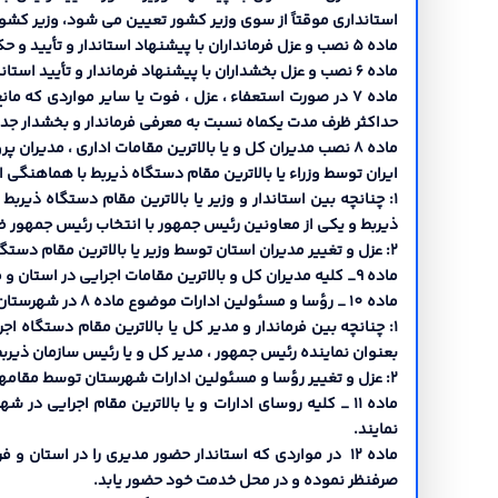
استانداري موقتاً از سوي وزیر کشور تعیین می شود، وزیر کشور
ماده 5 نصب و عزل فرمانداران با پیشنهاد استاندار و تأیید و حکم وزیر کشور خواهد بود.
ماده 6 نصب و عزل بخشداران با پیشنهاد فرماندار و تأیید استاندار و حکم وزیر کشور خواهد بود. اختیارات وزیر کشور موضوع این ماه قابل تفویض به استانداران می باشد.
ماده 7 در صورت استعفاء ، عزل ، فوت یا سایر مواردي که
حداکثر ظرف مدت یکماه نسبت به معرفی فرماندار و بخشدار جدید 
ماده 8 نصب مدیران کل و یا بالاترین مقامات اداري ، مدی
ایران توسط وزراء یا بالاترین مقام دستگاه ذیربط با هماهنگی 
1: چنانچه بین استاندار و وزیر یا بالاترین مقام دستگاه ذیر
ذیربط و یکی از معاونین رئیس جمهور با انتخاب رئیس جمهور 
2: عزل و تغییر مدیران استان توسط وزیر یا بالاترین مقام دستگاه ذیربط و با اطلاع استاندار صورت می گیرد
ماده 9_ کلیه مدیران کل و بالاترین مقامات اجرایی در استان و فرمانده ناحیه انتظامی موظفند عدم حضور خود را در محل خدمت به اطلاع استاندار برسانند و جانشین موقت خود را به وي معرفی نمایند.
ماده 10 _ رؤسا و مسئولین ادارات موضوع ماده 8 در شهرستان با هماهنگی فرماندار منصوب می شوند.
1: چنانچه بین فرماندار و مدیر کل یا بالاترین مقام دستگاه
بعنوان نماینده رئیس جمهور ، مدیر کل و یا رئیس سازمان ذیر
2: عزل و تغییر رؤسا و مسئولین ادارات شهرستان توسط مقامهاي مجاز دستگاههاي ذیربط باطلاع فرماندار صورت می گیرد.
ماده 11 _ کلیه روساي ادارات و یا بالاترین مقام اجرا
نمایند.
ماده 12 در مواردي که استاندار حضور مدیري را در استا
صرفنظر نموده و در محل خدمت خود حضور یابد.