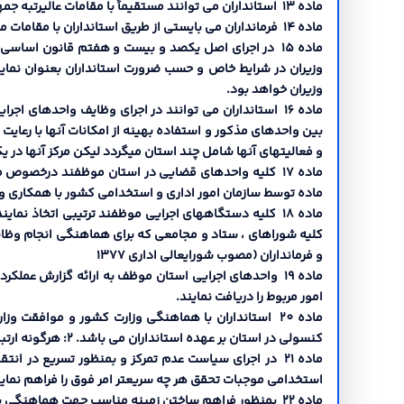
ماده 13 استانداران می توانند مستقیماً با مقامات عالیرتبه جمهوري اسلامی ارتباط برقرار نمایند و مسائل مورد نظر در قلمرو مأموریت خویش را مطرح سازند.
ماده 14 فرمانداران می بایستی از طریق استانداران با مقامات موضوع ماده 13 ارتباط برقرار نمایند.
ماده 15 در اجراي اصل یکصد و بیست و هفتم قانون اس
وزیران در شرایط خاص و حسب ضرورت استانداران بعنوان نما
وزیران خواهد بود.
ماده 16 استانداران می توانند در اجراي وظایف واحده
بین واحدهاي مذکور و استفاده بهینه از امکانات آنها با رعایت
و فعالیتهاي آنها شامل چند استان میگردد لیکن مرکز آنها در یک
ماده 17 کلیه واحدهاي قضایی در استان موظفند درخصوص 
ماده توسط سازمان امور اداري و استخدامی کشور با همکاري وز
ماده 18 کلیه دستگاههاي اجرایی موظفند ترتیبی اتخاذ ن
کلیه شوراهاي ، ستاد و مجامعی که براي هماهنگی انجام وظایف
و فرمانداران (مصوب شورایعالی اداري 1377
ماده 19 واحدهاي اجرایی استان موظف به ارائه گزارش عمل
امور مربوط را دریافت نمایند.
کنسولی در استان بر عهده استانداران می باشد. 2: هرگونه ارتباط استانداران با مراکز سیاسی کشورهاي دیگر حسب مأموریت محوله از طرف مراجع ذیصلاح کشور صورت خواهد گرفت.
ماده 21 در اجراي سیاست عدم تمرکز و بمنظور تسریع د
استخدامی موجبات تحقق هر چه سریعتر امر فوق را فراهم نماین
ماده 22 بمنظور فراهم ساختن زمینه مناسب جهت هماهنگ