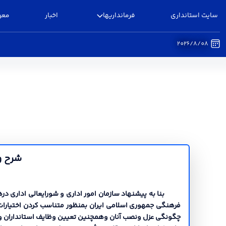
سایت استانداری
فرمانداریها
اخبار
معر
2026/8/08
اهداف و وظایف - فرمانداری البرز
شرح وظ
فرهنگی جمهوري اسلامی ایران بمنظور متناسب کردن اختیارات اس
چگونگی عزل ونصب آنان وهمچنین تعیین وظایف استانداران و فر