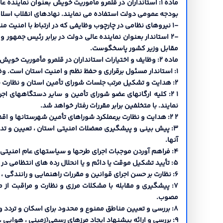
ماده 1: استانداران در قلمرو مأموریت خویش بعنوان نمای
بودجه عمومی دولت استفاده می نمایند. نهادهاي انقلاب اسلا
-1 نیروهاي نظامی در چارچوب وظایفی که در ارتباط با امنیت مناطق دارند، تحت نظارت استانداران عمل خواهند کرد.
-2 استاندار بعنوان نماینده عالی دولت در برابر رئیس جمهور
مقابل وزیر کشور پاسخگوست.
ماده 2: وظایف و اختیارات استانداران در قلمرو مأموریت خویش بشرح زیر می باشد:
1: استاندار مسئول برقراري و حفظ نظم و امنیت استان است. وظایف امنیتی استاندارن را شوراي امنیت کشور تعیین می نماید.
2: هدایت و تشکیل مرتب جلسات شوراي تأمین استان و نظارت برحسن اجراي مصوبات آن.
1 2: کلیه ارگانهاي عضو شوراي تأمین و سایر دستگاههاي اج
نمایند. با متخلفین برابر مقررات رفتار خواهد شد.
2 2: هدایت و نظارت برعملکرد شوراهاي تأمین شهرستانها و اقدامات امنیتی فرمانداران و سایر دستگاههاي اجرایی محلی و هماهنگی در حفظ آمادگی ارگانهاي امنیتی.
3: پیش بینی و پیشگیري معضلات امنیتی استان ، تعیین و تد
آنها.
4: فراهم آوردن موجبات اجراي طرحها و سیاستهاي عام امنیتی و انتظامی ، مصوبات مراجع قانونی ،دستورالعملها و ابلاغیه هاي امنیتی.
5: تأیید تشکیل موقت یا دائم و یا انحلال رده هاي انتظامی در سطح استان در چهارچوب قوانین و دستورالعملهاي مربوطه.
6: نظارت بر حسن اجراي قوانین و مقررات راهنمایی و رانندگی ، گذرنامه و وظیفه عمومی.
7: پیشگیري و مقابله با مشکلات مرزي و نظارت و مراقبت از 
مصوب.
8: بررسی و تعیین مناطق ممنوع و محدود براي اسکان و تردد و تعیین گذرهاي مرزي مجاز.
9: بررسی و ارائه پیشنهاد ایجاد مرزهاي رسمی(زمینی ، هوایی ، دریایی) استان به وزارت کشور.