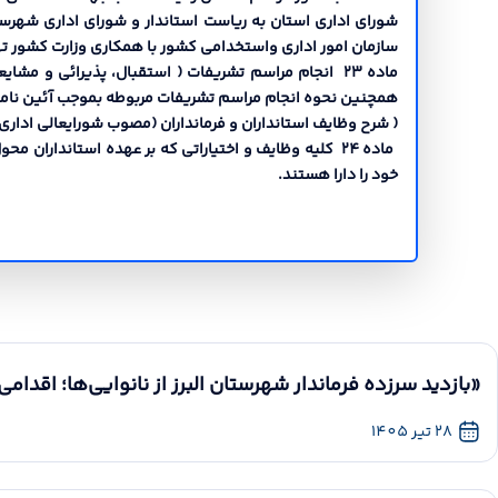
شوراي اداري استان به ریاست استاندار و شوراي اداري شهرست
سازمان امور اداري واستخدامی کشور با همکاري وزارت کشور ته
ماده 23 انجام مراسم تشریفات ( استقبال، پذیرائی و م
همچنین نحوه انجام مراسم تشریفات مربوطه بموجب آئین نامه 
( شرح وظایف استانداران و فرمانداران (مصوب شورایعالی اداري 1377
خود را دارا هستند.
«بازدید سرزده فرماندار شهرستان البرز از نانوایی‌ها؛ اقدامی
28 تیر 1405