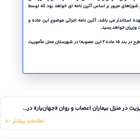
ر شوراهاي مزبور بر اساس آئین نامه اي خواهد بود که توسط
بعهده استاندار می باشد. آئین نامه اجرائی موضوع این ماده و
 وزیران خواهد رسید.
ماده 24 کلیه وظایف و اختیاراتی که بر عهده استانداران محول گردیده است فرمانداران نیز همان وظایف و اختیارات را (به استثناي اختیار مطرح در بند 15 ماده 2 این مصوبه) در شهرستان محل مأموریت
یت در منزل بیماران اعصاب و روان «جهان‌یار» در...
اطلاعات بیشتر