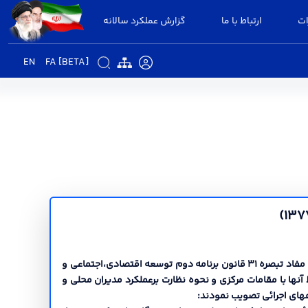
ات
ارتباط با ما
گزارش عملکرد سالانه
EN
FA [BETA]
بنا به پیشنهاد سازمان امور اداري و شورایعالی اداري درهشتادمین جلسه مورخ 1377/07/27 استخدامی کشور و وزارت کشور دراجراي مفاد تبصره 31 قانون برنامه دوم توسعه اقتصادي،اجتماعی و
آنها با مقامات مرکزي و نحوه نظارت برعملکرد مدیران محلی و
هاي اجرائی تصویب نمودند: