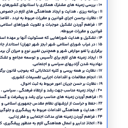
10 : بررسی زمینه هاي مشترك همکاري با استانهاي کشورهاي همجوار و انعقاد یادداشت تفاهم همکاري محلی چهارچوب سیاستها و خط مشی هاي کلی نظام.
11 : برنامه ریزي ، هدایت و ایجاد هماهنگی هاي لازم در خصوص مبارزه با مواد مخدر قاچاق سلاح مواد منفجره ،کالا و ارز.
12 : نظارت برحسن اجراي قوانین و مقررات مربوط به تردد ، اقامت ، تابعیت ، استملاك و سایر امور مربوطه به اتباع و نمایندگیهاي خارجی ، پناهندگان ، مهاجرین و آوارگان.
13 : فراهم آوردن تشکیل موجبات و تقویت شوراهاي اسلامی
قوانین و مقررات مربوطه.
14 : تشکیل و هدایت شوراهایی که مسئولیت آنها بر عهده استاندار می باشد و در هیئت تصمیمات متخذه شوراهاي مذکور طبق قوانین و مقررات مربوطه.
15 : در غیاب شوراي اسلامی شهر (بجز شهر تهران) استاندار
برقراري یا لغو عوارض شهر و همچنین تغییر نوع و میزان آن برع
16 : ایجاد زمینه هاي لازم براي تأسیس و توسعه مجامع و 
نهادینه شدن آزادیهاي سیاسی و اجتماعی.
17 : نظارت بر همه پرسی و کلیه انتخاباتی که بموجب قانون برگزار می گردد.
18 : انجام مطالعات و اقدامات اجرایی تقسیمات کشوري.
19 : نظارت بر حسن جریان امور مربوط به ثبت احوال.
20 : ایجاد زمینه مناسب جهت رشد و ارتقاء فرهنگی ، سیاسی ، اقتصادي و اجتماعی بانوان و ایجاد هماهنگی بین دستگاههاي ذیربط و نظارت بر فعالیت آنها.
21 : فراهم آوردن زمینه هاي مناسب براي رشد و پیشرفت و گسترش آموزش و پرورش، ورزش همگانی، بهداشت عمومی، آموزش عالی و تحقیقات.
22 : حفظ و حراست از ارزشهاي نظام مقدس جمهوري اسلامی و گسترش فرهنگ اصیل اسلامی.
23 : هدایت و هماهنگی اقدامات مربوط به پیشگیري و جلوگیري از منکرات و مفاسد اجتماعی.
24 : فراهم آوردن زمینه هاي عدالت اجتمایی و فقر زدایی.
25 : اتخاذ تدابیر و اعمال هماهنگی لازم به منظور پیشگیري، کنترل و مهار بحران هاي ناشی از حوادث و بلایاي طبیعی از قبیل سیل، زلزله و.. .