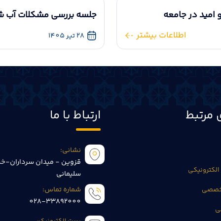
 امید در جامعه
جلسه بررسی مشکلات آب شرب
اطلاعات بیشتر
28 تیر 1405
 مرتبط
ارتباط با ما
نشانی:
قزوین - میدان سرداران-خی
الکترونیکی
سلیمانی
تخصصی
شماره تماس:
028-33892000
ی