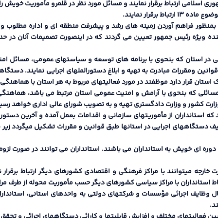
اسی بمنظور فراهم آوردن زمینه هاي رشد و پیشرفت منطقه اي و اداره مطلو
ینده ویژه رئیس جمهور تعیین می گردند که در اینصورت تصمیمات آنان در
اي اجرایی در استان که بنحوي با برنامه هاي توسعه و سیاستهاي عمومی، مسائ
 قوانین ومقررات مبادرت به تهیه و ابلاغ دستورالملهاي اجرایی نمایند. دستگ
 استان قرار دارد موظفند در مورد فعالیتهاي مربوط به هر استان با هماهنگی ا
مسائلی که بنحوي با آرامش و امنیت عمومی استان مرتبط می باشد، هماهنگی ها
ارت کشور و وزارت دادگستري تهیه و به تصویب شوراي عالی اداري خواهد رسی
مایند که استانداران از مأموریتهاي سازمانی و اقدامات بعمل آمده و آخرین دس
 دستگاههاي اجرایی در استانها طبق قوانین و مقررات تشکیل میگردد زیر نظ
کرد دوره اي خویش به استانداران می باشند. استانداران می توانند در صورت لز
ر انتقال وظایف اجرائی مؤسسات و شرکتهاي دولتی به واحدهاي استانی، استان
د.
ی بین فعالیتهاي مختلف و افزایش قابلیتها و کارائی دستگاههاي اجرائی و تح