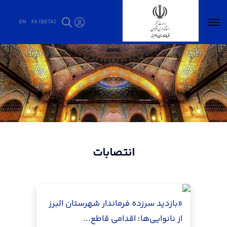
EN
FA [BETA]
انتصابات - فرمانداری البرز
انتصابات
«بازدید سرزده فرماندار شهرستان البرز
از نانوایی‌ها؛ اقدامی قاطع...