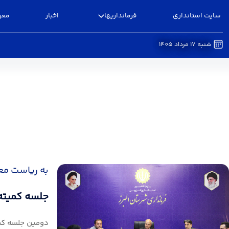
سایت استانداری
فرمانداریها
اخبار
معر
شنبه 17 مرداد 1405
گزارش عملکرد سالانه - فرمانداری البرز
به ریاست معاو
جلسه کمیته 