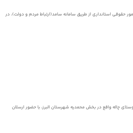
مور حقوقی استانداری از طریق سامانه سامد(ارتباط مردم و دولت)، در
یور ماه، مراسم کلنگ زنی احداث مخزن بتنی ۲۰۰ مترمکعبی روستای چاله واقع در بخش محمدیه شهرستان البرز، با حضور ارسلان