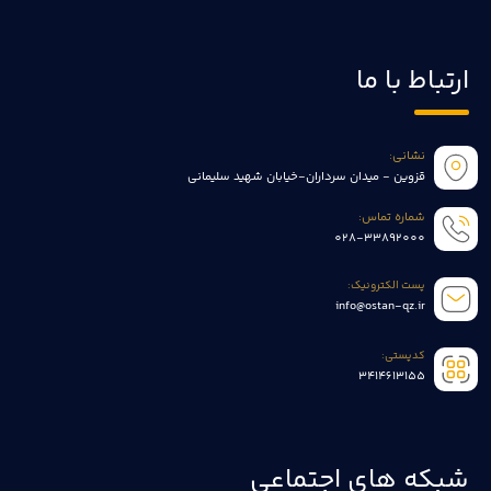
ارتباط با ما
نشانی:
قزوین - میدان سرداران-خیابان شهید سلیمانی
شماره تماس:
028-33892000
پست الکترونیک:
info@ostan-qz.ir
کدپستی:
3414613155
شبکه های اجتماعی