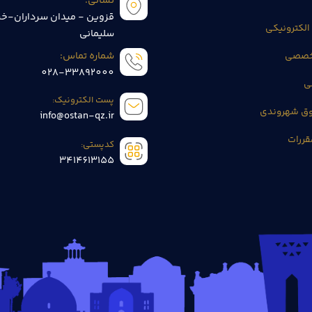
نشانی:
قزوین - میدان سرداران-خی
الکترونیکی
سلیمانی
تخصصی
شماره تماس:
028-33892000
ی
پست الکترونیک:
وق شهروندی
info@ostan-qz.ir
قررات
کدپستی:
3414613155