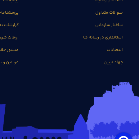
اهداف و وظایف
بیانیه ها
سوالات متداول
پرسشنامه 
ساختار سازمانی
گزارشات 
استانداری در رسانه ها
اوقات شرع
انتصابات
منشور حق
جهاد تبیین
قوانین و م