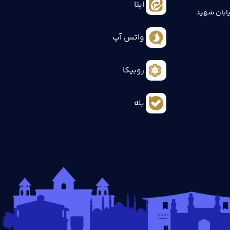
ایتا
ابان شهید
واتس آپ
روبیکا
بله