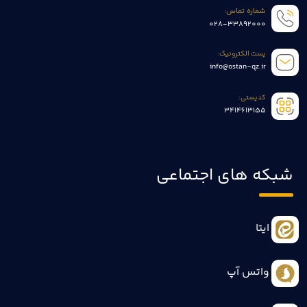
شماره تماس:
028-33892000
پست الکترونیک:
info@ostan-qz.ir
کدپستی:
3414613155
شبکه های اجتماعی
ایتا
واتس آپ