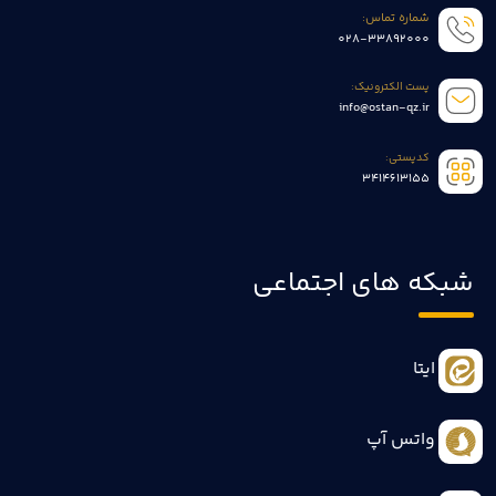
شماره تماس:
028-33892000
پست الکترونیک:
info@ostan-qz.ir
کدپستی:
3414613155
شبکه های اجتماعی
ایتا
واتس آپ