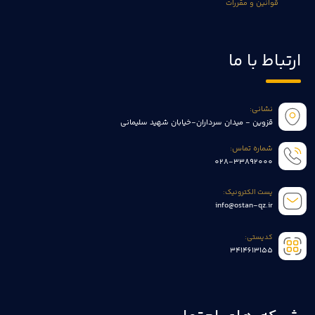
قوانین و مقررات
ارتباط با ما
نشانی:
قزوین - میدان سرداران-خیابان شهید سلیمانی
شماره تماس:
028-33892000
پست الکترونیک:
info@ostan-qz.ir
کدپستی:
3414613155