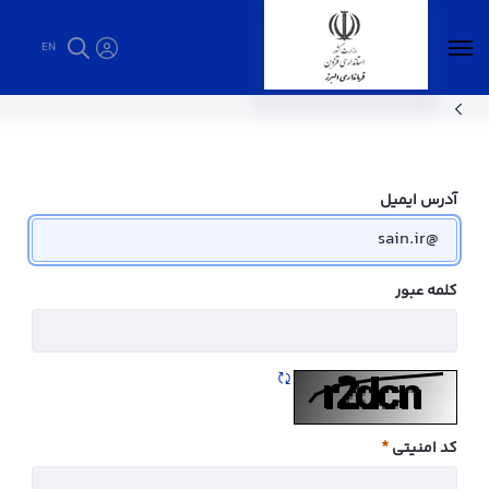
EN
سامان ازدواج - فرمانداری البرز
آدرس ایمیل
کلمه عبور
تازه سازی CAPTCHA
کد امنیتی
ضروری