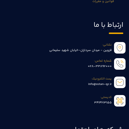
قوانین و مقررات
ارتباط با ما
نشانی:
قزوین - میدان سرداران-خیابان شهید سلیمانی
شماره تماس:
028-33892000
پست الکترونیک:
info@ostan-qz.ir
کدپستی:
3414613155