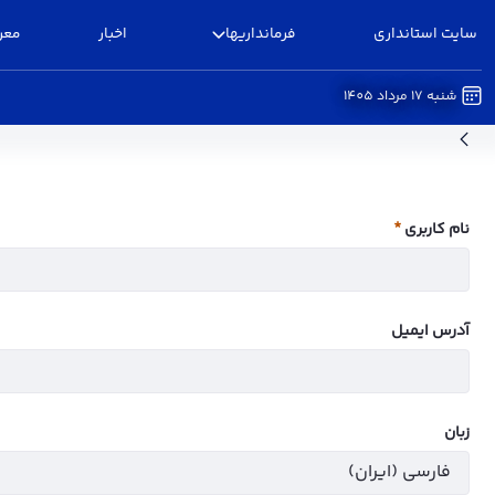
سایت استانداری
فرمانداریها
اخبار
معر
شنبه 17 مرداد 1405
ساختار سازمانی - فرمانداری البرز
نام کاربری
ضروری
آدرس ایمیل
زبان