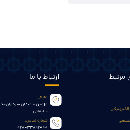
 مرتبط
ارتباط با ما
نشانی:
قزوین - میدان سرداران-خی
الکترونیکی
سلیمانی
تخصصی
شماره تماس:
028-33892000