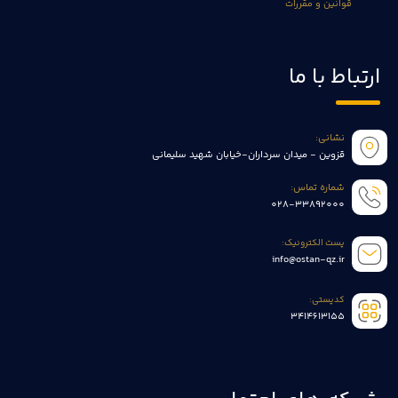
قوانین و مقررات
ارتباط با ما
نشانی:
قزوین - میدان سرداران-خیابان شهید سلیمانی
شماره تماس:
028-33892000
پست الکترونیک:
info@ostan-qz.ir
کدپستی:
3414613155