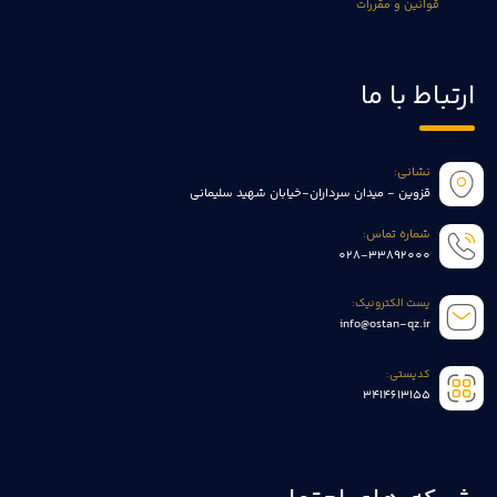
قوانین و مقررات
ارتباط با ما
نشانی:
قزوین - میدان سرداران-خیابان شهید سلیمانی
شماره تماس:
028-33892000
پست الکترونیک:
info@ostan-qz.ir
کدپستی:
3414613155