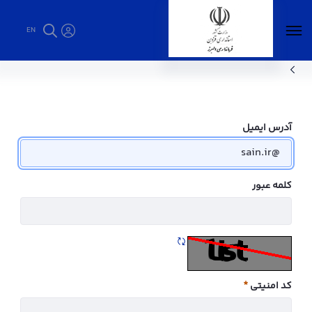
EN
اهداف و وظایف - فرمانداری البرز
آدرس ایمیل
کلمه عبور
تازه سازی CAPTCHA
کد امنیتی
ضروری