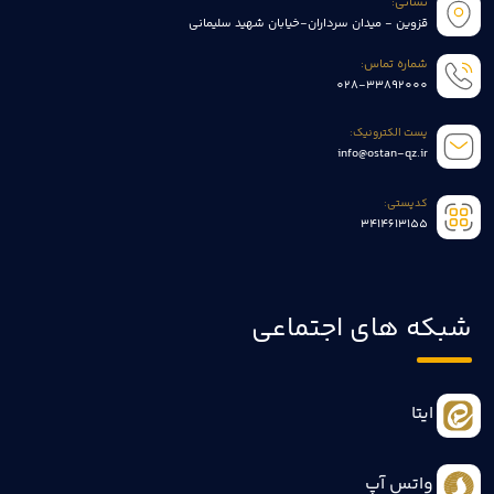
نشانی:
قزوین - میدان سرداران-خیابان شهید سلیمانی
شماره تماس:
028-33892000
پست الکترونیک:
info@ostan-qz.ir
کدپستی:
3414613155
شبکه های اجتماعی
ایتا
واتس آپ