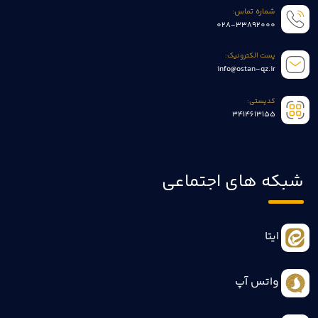
شماره تماس:
028-33892000
پست الکترونیک:
info@ostan-qz.ir
کدپستی:
3414613155
شبکه های اجتماعی
ایتا
واتس آپ