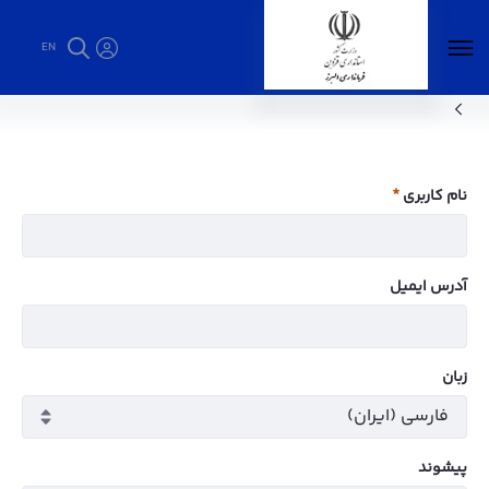
EN
انتصابات - فرمانداری البرز
نام کاربری
ضروری
آدرس ایمیل
زبان
پيشوند