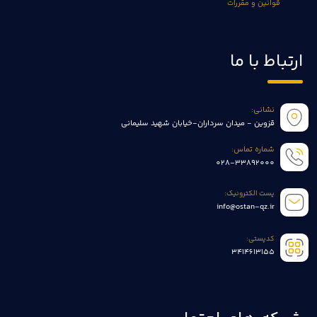
قوانین و مقررات
ارتباط با ما
نشانی:
قزوین - میدان سرداران-خیابان شهید سلیمانی
شماره تماس:
028-33892000
پست الکترونیک:
info@ostan-qz.ir
کدپستی:
3414613155